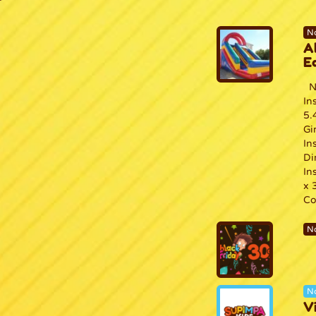
N
A
E
Ne
In
5.
Gi
In
Di
In
x 
Co
N
No
V