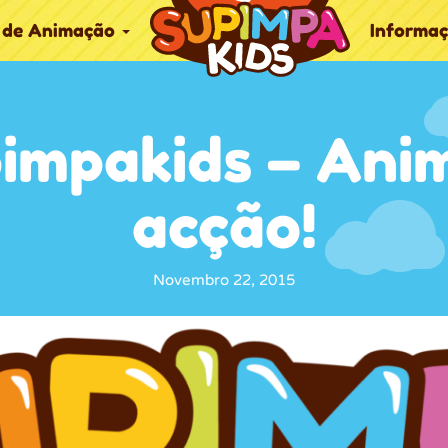
 de Animação
Informa
pimpakids – Ani
acção!
Novembro 22, 2015