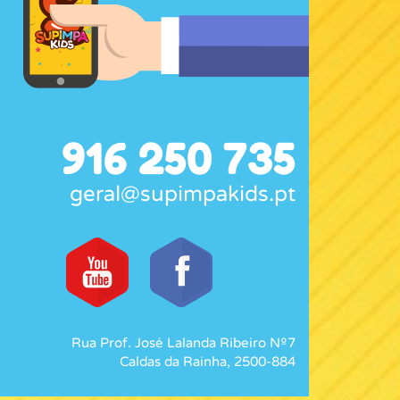
916 250 735
geral@supimpakids.pt
Rua Prof. José Lalanda Ribeiro Nº7
Caldas da Rainha, 2500-884