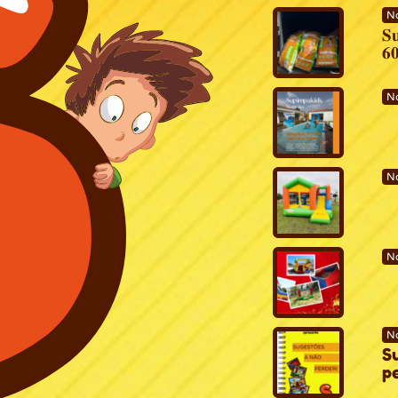
No
𝐒
𝟔
No
No
No
N
S
p