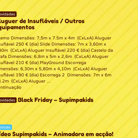
ovidades
luguer de Insufláveis / Outros
quipamentos
mo Dimensões: 7,5m x 7.5m x 4m (CxLxA) Aluguer
suflável 250 € (dia) Slide Dimensões: 7m x 3,60m x
40m (CxLxA) Aluguer Insuflável 220 € (dia) Castelo da
rafa Dimensões: 6,8m x 5m x 2,6m (CxLxA) Aluguer
suflável 210 € (dia) PlayGround Escorrega
mensões: 6,30m x 5,80m x 4,10m (CxLxA) Aluguer
suflável 190 € (dia) Escorrega 2 Dimensões: 7m x 6m
3.2m (CxLxA) Aluguer …
ntinuação
Black Friday – Supimpakids
ovidades
tícias
ídeo Supimpakids – Animadora em acção!