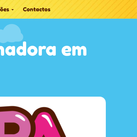
ções
Contactos
madora em