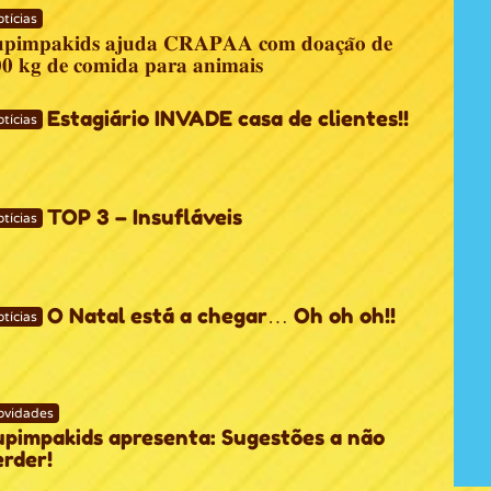
tícias
𝐩𝐢𝐦𝐩𝐚𝐤𝐢𝐝𝐬 𝐚𝐣𝐮𝐝𝐚 𝐂𝐑𝐀𝐏𝐀𝐀 𝐜𝐨𝐦 𝐝𝐨𝐚𝐜̧𝐚̃𝐨 𝐝𝐞
𝟎 𝐤𝐠 𝐝𝐞 𝐜𝐨𝐦𝐢𝐝𝐚 𝐩𝐚𝐫𝐚 𝐚𝐧𝐢𝐦𝐚𝐢𝐬
Estagiário INVADE casa de clientes!!
tícias
TOP 3 – Insufláveis
tícias
O Natal está a chegar… Oh oh oh!!
tícias
ovidades
upimpakids apresenta: Sugestões a não
erder!