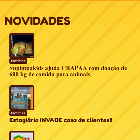
NOVIDADES
Notícias
𝐒𝐮𝐩𝐢𝐦𝐩𝐚𝐤𝐢𝐝𝐬 𝐚𝐣𝐮𝐝𝐚 𝐂𝐑𝐀𝐏𝐀𝐀 𝐜𝐨𝐦 𝐝𝐨𝐚𝐜̧𝐚̃𝐨 𝐝𝐞
𝟔𝟎𝟎 𝐤𝐠 𝐝𝐞 𝐜𝐨𝐦𝐢𝐝𝐚 𝐩𝐚𝐫𝐚 𝐚𝐧𝐢𝐦𝐚𝐢𝐬
Notícias
Estagiário INVADE casa de clientes!!