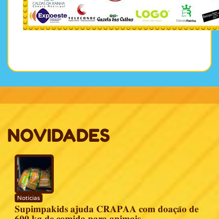
NOVIDADES
Notícias
𝐒𝐮𝐩𝐢𝐦𝐩𝐚𝐤𝐢𝐝𝐬 𝐚𝐣𝐮𝐝𝐚 𝐂𝐑𝐀𝐏𝐀𝐀 𝐜𝐨𝐦 𝐝𝐨𝐚𝐜̧𝐚̃𝐨 𝐝𝐞
𝟔𝟎𝟎 𝐤𝐠 𝐝𝐞 𝐜𝐨𝐦𝐢𝐝𝐚 𝐩𝐚𝐫𝐚 𝐚𝐧𝐢𝐦𝐚𝐢𝐬