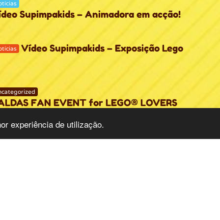
tícias
ídeo Supimpakids – Animadora em acção!
Vídeo Supimpakids – Exposição Lego
tícias
categorized
ALDAS FAN EVENT for LEGO® LOVERS
mos estar presentes na Maior Exposição de Lego da
or experiência de utilização.
nínsula Ibérica. CALDAS FAN EVENT for LEGO®
VERS A não perder de 24 de Outubro a 1 de Novembro
AUGURAÇÃO: 15h30 de 24 de Outrubro Sexta e
bado 10h00 às 22h00 Domingo a Segunda 10h00 às
h00