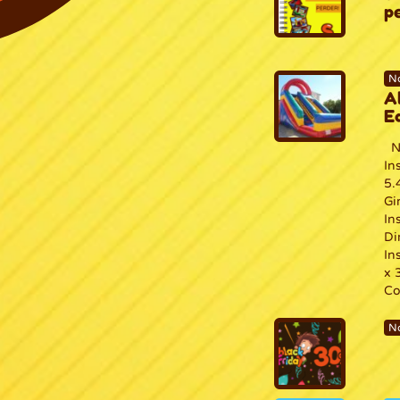
p
N
A
E
Ne
In
5.
Gi
In
Di
In
x 
Co
N