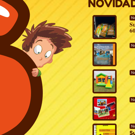
NOVIDA
No
𝐒
𝟔
No
No
No
N
S