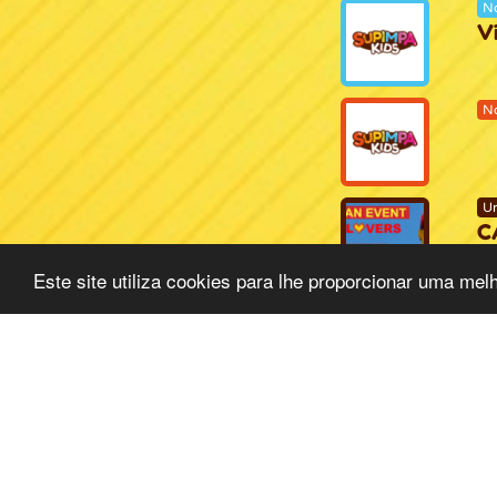
No
V
No
Un
C
Va
Este site utiliza cookies para lhe proporcionar uma melh
Pe
LO
IN
Sá
00