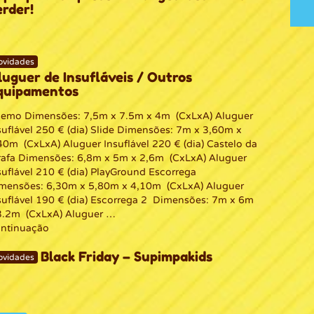
erder!
ovidades
luguer de Insufláveis / Outros
quipamentos
mo Dimensões: 7,5m x 7.5m x 4m (CxLxA) Aluguer
suflável 250 € (dia) Slide Dimensões: 7m x 3,60m x
40m (CxLxA) Aluguer Insuflável 220 € (dia) Castelo da
rafa Dimensões: 6,8m x 5m x 2,6m (CxLxA) Aluguer
suflável 210 € (dia) PlayGround Escorrega
mensões: 6,30m x 5,80m x 4,10m (CxLxA) Aluguer
suflável 190 € (dia) Escorrega 2 Dimensões: 7m x 6m
3.2m (CxLxA) Aluguer …
ntinuação
Black Friday – Supimpakids
ovidades