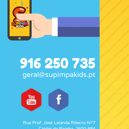
916 250 735
geral@supimpakids.pt
Rua Prof. José Lalanda Ribeiro Nº7
Caldas da Rainha, 2500-884