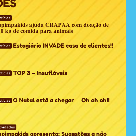
DES
tícias
𝐩𝐢𝐦𝐩𝐚𝐤𝐢𝐝𝐬 𝐚𝐣𝐮𝐝𝐚 𝐂𝐑𝐀𝐏𝐀𝐀 𝐜𝐨𝐦 𝐝𝐨𝐚𝐜̧𝐚̃𝐨 𝐝𝐞
𝟎 𝐤𝐠 𝐝𝐞 𝐜𝐨𝐦𝐢𝐝𝐚 𝐩𝐚𝐫𝐚 𝐚𝐧𝐢𝐦𝐚𝐢𝐬
Estagiário INVADE casa de clientes!!
tícias
TOP 3 – Insufláveis
tícias
O Natal está a chegar… Oh oh oh!!
tícias
ovidades
upimpakids apresenta: Sugestões a não