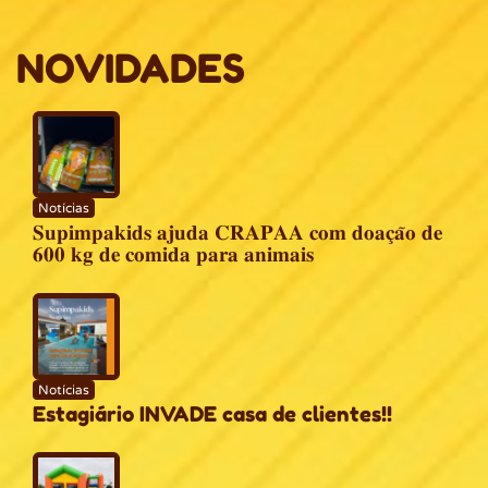
NOVIDADES
Notícias
𝐒𝐮𝐩𝐢𝐦𝐩𝐚𝐤𝐢𝐝𝐬 𝐚𝐣𝐮𝐝𝐚 𝐂𝐑𝐀𝐏𝐀𝐀 𝐜𝐨𝐦 𝐝𝐨𝐚𝐜̧𝐚̃𝐨 𝐝𝐞
𝟔𝟎𝟎 𝐤𝐠 𝐝𝐞 𝐜𝐨𝐦𝐢𝐝𝐚 𝐩𝐚𝐫𝐚 𝐚𝐧𝐢𝐦𝐚𝐢𝐬
Notícias
Estagiário INVADE casa de clientes!!