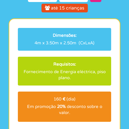
até 15 crianças
Dimensões:
4m x 3.50m x 2.50m (CxLxA)
Requisitos:
Fornecimento de Energia eléctrica, piso
plano.
160
€
(dia)
Em promoção
20%
desconto sobre o
valor.