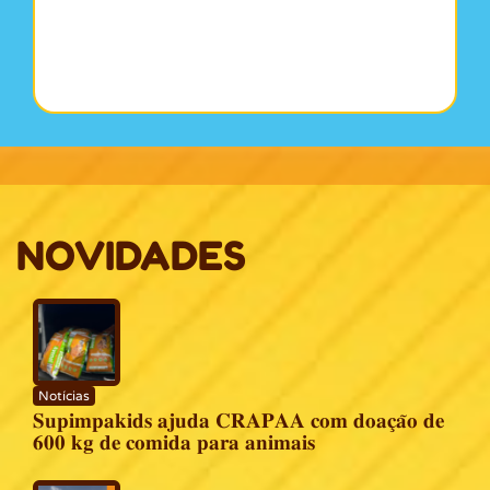
NOVIDADES
Notícias
𝐒𝐮𝐩𝐢𝐦𝐩𝐚𝐤𝐢𝐝𝐬 𝐚𝐣𝐮𝐝𝐚 𝐂𝐑𝐀𝐏𝐀𝐀 𝐜𝐨𝐦 𝐝𝐨𝐚𝐜̧𝐚̃𝐨 𝐝𝐞
𝟔𝟎𝟎 𝐤𝐠 𝐝𝐞 𝐜𝐨𝐦𝐢𝐝𝐚 𝐩𝐚𝐫𝐚 𝐚𝐧𝐢𝐦𝐚𝐢𝐬