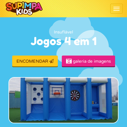
Togg
Insuflável
Jogos 4 em 1
ENCOMENDAR
galeria de imagens