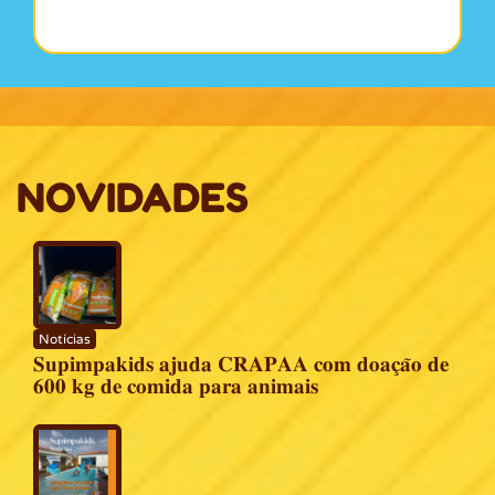
NOVIDADES
Notícias
𝐒𝐮𝐩𝐢𝐦𝐩𝐚𝐤𝐢𝐝𝐬 𝐚𝐣𝐮𝐝𝐚 𝐂𝐑𝐀𝐏𝐀𝐀 𝐜𝐨𝐦 𝐝𝐨𝐚𝐜̧𝐚̃𝐨 𝐝𝐞
𝟔𝟎𝟎 𝐤𝐠 𝐝𝐞 𝐜𝐨𝐦𝐢𝐝𝐚 𝐩𝐚𝐫𝐚 𝐚𝐧𝐢𝐦𝐚𝐢𝐬