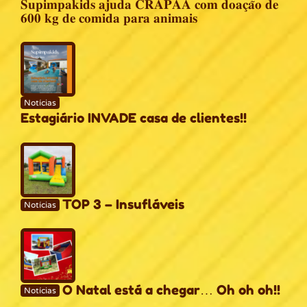
𝐒𝐮𝐩𝐢𝐦𝐩𝐚𝐤𝐢𝐝𝐬 𝐚𝐣𝐮𝐝𝐚 𝐂𝐑𝐀𝐏𝐀𝐀 𝐜𝐨𝐦 𝐝𝐨𝐚𝐜̧𝐚̃𝐨 𝐝𝐞
𝟔𝟎𝟎 𝐤𝐠 𝐝𝐞 𝐜𝐨𝐦𝐢𝐝𝐚 𝐩𝐚𝐫𝐚 𝐚𝐧𝐢𝐦𝐚𝐢𝐬
Notícias
Estagiário INVADE casa de clientes!!
TOP 3 – Insufláveis
Notícias
O Natal está a chegar… Oh oh oh!!
Notícias