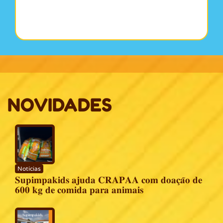
NOVIDADES
Notícias
𝐒𝐮𝐩𝐢𝐦𝐩𝐚𝐤𝐢𝐝𝐬 𝐚𝐣𝐮𝐝𝐚 𝐂𝐑𝐀𝐏𝐀𝐀 𝐜𝐨𝐦 𝐝𝐨𝐚𝐜̧𝐚̃𝐨 𝐝𝐞
𝟔𝟎𝟎 𝐤𝐠 𝐝𝐞 𝐜𝐨𝐦𝐢𝐝𝐚 𝐩𝐚𝐫𝐚 𝐚𝐧𝐢𝐦𝐚𝐢𝐬